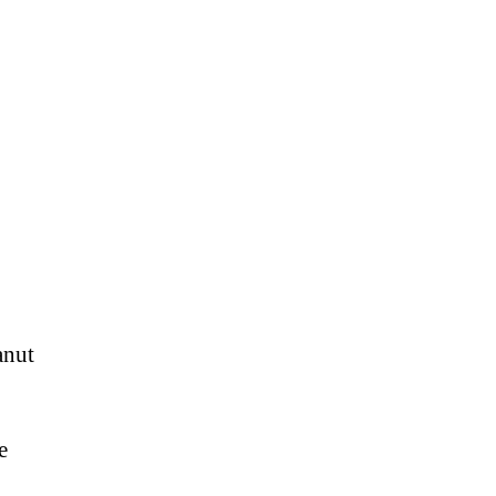
anut
e