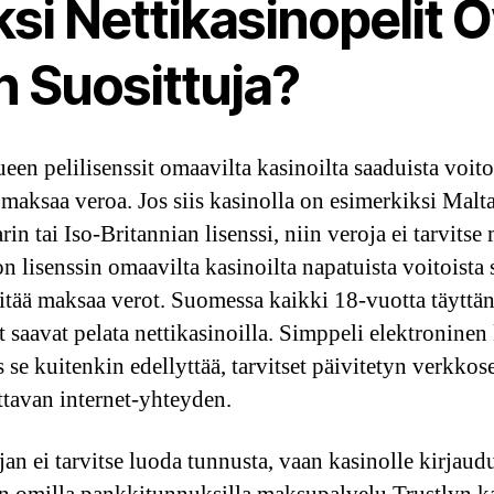
si Nettikasinopelit 
n Suosittuja?
een pelilisenssit omaavilta kasinoilta saaduista voitoi
e maksaa veroa. Jos siis kasinolla on esimerkiksi Malt
rin tai Iso-Britannian lisenssi, niin veroja ei tarvitse
n lisenssin omaavilta kasinoilta napatuista voitoista 
pitää maksaa verot. Suomessa kaikki 18-vuotta täyttän
t saavat pelata nettikasinoilla. Simppeli elektroninen
s se kuitenkin edellyttää, tarvitset päivitetyn verkko
ettavan internet-yhteyden.
jan ei tarvitse luoda tunnusta, vaan kasinolle kirjaud