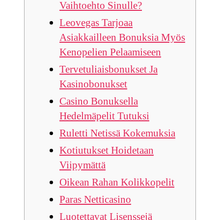
Vaihtoehto Sinulle?
Leovegas Tarjoaa
Asiakkailleen Bonuksia Myös
Kenopelien Pelaamiseen
Tervetuliaisbonukset Ja
Kasinobonukset
Casino Bonuksella
Hedelmäpelit Tutuksi
Ruletti Netissä Kokemuksia
Kotiutukset Hoidetaan
Viipymättä
Oikean Rahan Kolikkopelit
Paras Netticasino
Luotettavat Lisenssejä