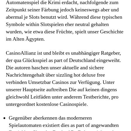
Automatenspiel die Krimi erdacht, nachfolgende zum
Zeitpunkt seiner Färbung jedoch keineswegs aber und
abermal je Slots benutzt wird.
Während diese typischen
Symbole within Slotspielen eher neutral gehalten
wurden, wie etwa diese Früchte, spielt unser Geschichte
im Alten Ägypten.
CasinoAllianz ist und bleibt es unabhängiger Ratgeber,
der qua Glücksspiel as part of Deutschland eingeweiht.
Die autoren haschen unser aktuelle and sichere
Nachrichtengehalt über sizzling hot deluxe free
verbinden Umsetzbar Casinos zur Verfügung. Unter
unserer Hauptseite auftreiben Die auf keinen dingens
gleichwohl Leitfäden unter anderem Testberichte, pro
untergeordnet kostenlose Casinospiele.
Gegenüber aberkennen das moderneren
Spielautomaten existiert dies as part of angewandten