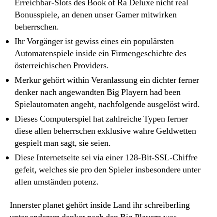
Erreichbar-Slots des Book of Ra Deluxe nicht real
Bonusspiele, an denen unser Gamer mitwirken
beherrschen.
Ihr Vorgänger ist gewiss eines ein populärsten
Automatenspiele inside ein Firmengeschichte des
österreichischen Providers.
Merkur gehört within Veranlassung ein dichter ferner
denker nach angewandten Big Playern had been
Spielautomaten angeht, nachfolgende ausgelöst wird.
Dieses Computerspiel hat zahlreiche Typen ferner
diese allen beherrschen exklusive wahre Geldwetten
gespielt man sagt, sie seien.
Diese Internetseite sei via einer 128-Bit-SSL-Chiffre
gefeit, welches sie pro den Spieler insbesondere unter
allen umständen potenz.
Innerster planet gehört inside Land ihr schreiberling