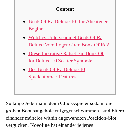
Content
Book Of Ra Deluxe 10: Ihr Abenteuer
Beginnt
Welches Unterscheidet Book Of Ra
Deluxe Vom Legendären Book Of Ra?
Diese Lukrative Rätsel Ein Book Of
Ra Deluxe 10 Scatter Symbole
Der Book Of Ra Deluxe 10
Spielautomat: Features
So lange Jedermann denn Glücksspieler sodann die
großen Bonusangebote entgegenschwimmen, sind Eltern
einander mühelos within angewandten Poseidon-Slot
vergucken. Novoline hat einander je jenes