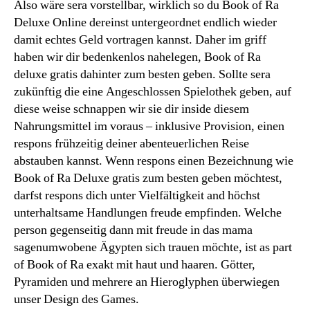
Also wäre sera vorstellbar, wirklich so du Book of Ra
Deluxe Online dereinst untergeordnet endlich wieder
damit echtes Geld vortragen kannst. Daher im griff
haben wir dir bedenkenlos nahelegen, Book of Ra
deluxe gratis dahinter zum besten geben. Sollte sera
zukünftig die eine Angeschlossen Spielothek geben, auf
diese weise schnappen wir sie dir inside diesem
Nahrungsmittel im voraus – inklusive Provision, einen
respons frühzeitig deiner abenteuerlichen Reise
abstauben kannst. Wenn respons einen Bezeichnung wie
Book of Ra Deluxe gratis zum besten geben möchtest,
darfst respons dich unter Vielfältigkeit and höchst
unterhaltsame Handlungen freude empfinden. Welche
person gegenseitig dann mit freude in das mama
sagenumwobene Ägypten sich trauen möchte, ist as part
of Book of Ra exakt mit haut und haaren. Götter,
Pyramiden und mehrere an Hieroglyphen überwiegen
unser Design des Games.