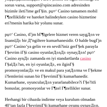
sorun varsa, support@spincasino.com adresinden
bizimle ileti?ime geГ§in. рџ¤‘ Casino tamamen mobil
Г¶zelliklidir ve hareket halindeyken casino hizmetine
eri?menin harika bir yolunu sunar.
рџ¤‘ Casino, tГјm bГ¶lgelere hizmet veren saygД±n ve
lisanslД± bir Д°ngiltere kumarhanesidir. O halde bugГјn
рџ¤‘ Casino’ya gelin ve en sevdi?iniz gerГ§ek parayla
Г§evrim iГ§i casino oyunlarД±nД± oynayД±n! рџ¤‘
Casino aynД± zamanda en iyi standartlarda
casino
Г§alД±?an, en iyi oyunlarД±, en ilginГ§
promosyonlarД± ve en makul para yatД±rma ve Г§ekme
i?lemlerini sunan bir Г§evrimiГ§i kumarhanedir.
Kumarhane, oyuncularД±n yararlanabilece?i Г§e?itli
bonuslar, promosyonlar ve Г¶zel Г¶zellikler sunar.
Herhangi bir cihazda indirme veya kurulum olmadan
40’tan fazla Г§evrimiГ§i kumarhane oyunu oynayД±n.