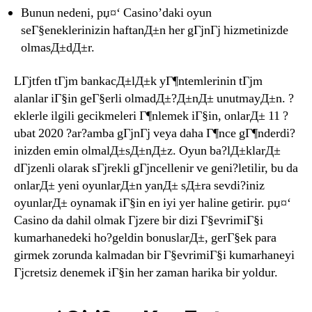
Bunun nedeni, рџ¤‘ Casino’daki oyun
seГ§eneklerinizin haftanД±n her gГјnГј hizmetinizde
olmasД±dД±r.
LГјtfen tГјm bankacД±lД±k yГ¶ntemlerinin tГјm
alanlar iГ§in geГ§erli olmadД±?Д±nД± unutmayД±n. ?
eklerle ilgili gecikmeleri Г¶nlemek iГ§in, onlarД± 11 ?
ubat 2020 ?ar?amba gГјnГј veya daha Г¶nce gГ¶nderdi?
inizden emin olmalД±sД±nД±z. Oyun ba?lД±klarД±
dГјzenli olarak sГјrekli gГјncellenir ve geni?letilir, bu da
onlarД± yeni oyunlarД±n yanД± sД±ra sevdi?iniz
oyunlarД± oynamak iГ§in en iyi yer haline getirir. рџ¤‘
Casino da dahil olmak Гјzere bir dizi Г§evrimiГ§i
kumarhanedeki ho?geldin bonuslarД±, gerГ§ek para
girmek zorunda kalmadan bir Г§evrimiГ§i kumarhaneyi
Гјcretsiz denemek iГ§in her zaman harika bir yoldur.