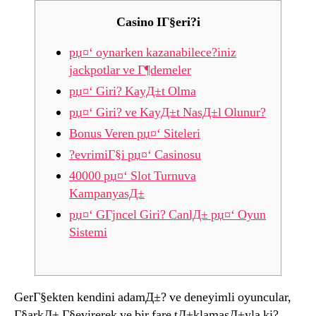
Casino IГ§eri?i
рџ¤‘ oynarken kazanabilece?iniz
jackpotlar ve Г¶demeler
рџ¤‘ Giri? KayД±t Olma
рџ¤‘ Giri? ve KayД±t NasД±l Olunur?
Bonus Veren рџ¤‘ Siteleri
?evrimiГ§i рџ¤‘ Casinosu
40000 рџ¤‘ Slot Turnuva
KampanyasД±
рџ¤‘ GГјncel Giri? CanlД± рџ¤‘ Oyun
Sistemi
GerГ§ekten kendini adamД±? ve deneyimli oyuncular,
Г§arkД± Г§evirerek ve bir fare tД±klamasД±yla ki?