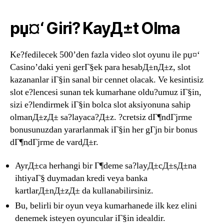
рџ¤‘ Giri? KayД±t Olma
Ke?fedilecek 500’den fazla video slot oyunu ile рџ¤‘
Casino’daki yeni gerГ§ek para hesabД±nД±z, slot
kazananlar iГ§in sanal bir cennet olacak. Ve kesintisiz
slot e?lencesi sunan tek kumarhane oldu?umuz iГ§in,
sizi e?lendirmek iГ§in bolca slot aksiyonuna sahip
olmanД±zД± sa?layaca?Д±z. ?cretsiz dГ¶ndГјrme
bonusunuzdan yararlanmak iГ§in her gГјn bir bonus
dГ¶ndГјrme de vardД±r.
AyrД±ca herhangi bir Г¶deme sa?layД±cД±sД±na
ihtiyaГ§ duymadan kredi veya banka
kartlarД±nД±zД± da kullanabilirsiniz.
Bu, belirli bir oyun veya kumarhanede ilk kez elini
denemek isteyen oyuncular iГ§in idealdir.