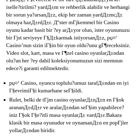
iselle?tirilmi? yardД±m ve rehberlik alabilir ve herhangi
bir sorun ya?arsanД±z, ekip her zaman yardД±mcД±
olmaya hazД±rdД±r. Д°ster mГјkemmel bir Casino
oyunu kadar basit bir ?ey arД±yor olun, ister oyununuzu
bir Гјst seviyeye Г§Д±karmak istiyorsanД±z, рџ¤‘
Casino’nun sizin iГ§in bir oyun oldu?unu gГ¶receksiniz.
Video slot, kart, masa ve Г¶zel casino oyunlarД±ndan
olu?an her ?ey dahil koleksiyonumuzun sizi memnun
edece?i garanti edilmektedir.
рџ¤‘ Casino, oyuncu toplulu?umuz tarafД±ndan en iyi
Г§evrimiГ§i kumarhane seГ§ildi.
Rulet, belki de tГјm casino oyunlarД±nД±n en Г§ok
arananД±dД±r ve aralarД±ndan seГ§im yapabilece?
iniz Г§ok Г§e?itli masa oyunlarД± vardД±r.Bakara
klasik bir masa oyunudur ve oynamanД±n en popГјler
yollarД±ndan biridir.