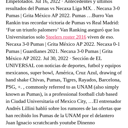
Empelotados. Jul 16, 2022 · Antecedentes y últimos
resultados del Pumas vs Necaxa Liga MX. . Necaxa 3-0
Pumas | Grita México AP 2022. Pumas …Burro Van
Rankin tras recordar victoria de Pumas vs Real Madrid:
‘Fue un triunfo palomero’ Van Ranking aseguró que los
Universitarios solo
Steelers roster 2016
viven de eso.
Necaxa 3-0 Pumas | Grita México AP 2022. Necaxa 0-1
Pumas | Guardianes 2021. Necaxa 3-0 Pumas | Grita
México AP 2022. Jul 30, 2022 · Sección de EL
UNIVERSAL con noticias de deportes, futbol y equipos
mexicanos, super bowl, América, Cruz Azul, drawing of
hand shake Chivas, Pumas, Tigres, Rayados, Barcelona,
PSG, +. , commonly referred to as UNAM (also simply
known as Pumas), is a professional football club based
in Ciudad Universitaria of Mexico City, …El entrenador
Andrés Lillini habló sobre los rumores de las ofertas que
han recibido los Pumas de la UNAM por el delantero
Juan Ignacio scratchcards youtube Dinenno