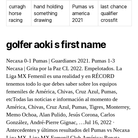
curragh
hand holding
Pumas vs
last chance
horse
something
america
qualifier
racing
drawing
2021
crossfit
golfer aoki s first name
Necaxa 0-1 Pumas | Guardianes 2021. Pumas 1-3
Necaxa | Grita por la Paz CL 2022. Empelotados. La
Liga MX Femenil es una realidad y en RÉCORD
tenemos todo lo que debes saber sobre los equipos
femeniles de América, Chivas, Cruz Azul, Pumas,
etcTodas las noticias e información al momento de
América, Chivas, Cruz Azul, Pumas, Tigres, Monterrey,
Memo Ochoa, Alan Pulido, Jesús Corona, Carlos
González, André-Pierre Gignac, …Jul 16, 2022 ·
Antecedentes y últimos resultados del Pumas vs Necaxa
Liga MX. Liga MX Femenil Club América: Renata …