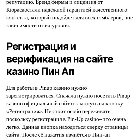
репутацию. Бренд фирмы и лицензия от
Кюрасаостали надёжной гарантией качественного
контента, который подойдёт для всех гэмблеров, вне
зависимости от их уровня.
Регистрация и
верификация на сайте
казино Пин Ап
Для работы в Pinup казино нужно
зарегистрироваться. Сначала нужно посетить Pinup
казино официальный сайт и клацнуть на кнопку
«Регистрация». Не стоит особо переживать,
поскольку регистрация в Pin-Up casino– это очень
легко. Данная кнопка находиться сверку страницы
сайта. После её нажатия начнётся в Пин-ап