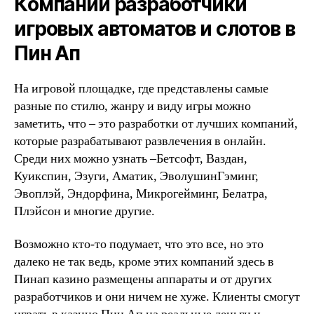
Компании разработчики
игровых автоматов и слотов в
Пин Ап
На игровой площадке, где представлены самые
разные по стилю, жанру и виду игры можно
заметить, что – это разработки от лучших компаний,
которые разрабатывают развлечения в онлайн.
Среди них можно узнать –Бетсофт, Ваздан,
Куикспин, Эзуги, Аматик, ЭволушинГэминг,
Эвоплэй, Эндорфина, Микрогейминг, Белатра,
Плэйсон и многие другие.
Возможно кто-то подумает, что это все, но это
далеко не так ведь, кроме этих компаний здесь в
Пинап казино размещены аппараты и от других
разработчиков и они ничем не хуже. Клиенты смогут