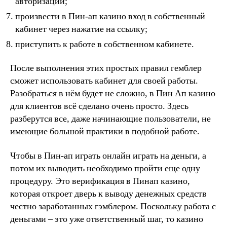
авторизации;
произвести в Пин-ап казино вход в собственный
кабинет через нажатие на ссылку;
приступить к работе в собственном кабинете.
После выполнения этих простых правил гемблер
сможет использовать кабинет для своей работы.
Разобраться в нём будет не сложно, в Пин Ап казино
для клиентов всё сделано очень просто. Здесь
разберутся все, даже начинающие пользователи, не
имеющие большой практики в подобной работе.
Чтобы в Пин-ап играть онлайн играть на деньги, а
потом их выводить необходимо пройти еще одну
процедуру. Это верификация в Пинап казино,
которая откроет дверь к выводу денежных средств
честно заработанных гэмблером. Поскольку работа с
деньгами – это уже ответственный шаг, то казино