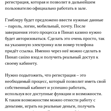
регистрация, которая и позволит в дальнейшем
пользователю официально работать в зале.
Гэмблеру будет предложено ввести нужные данные
– пароль, логин, мобильный, почту. После
завершения этого процесса в Пинап казино нужно
будет авторизоваться. Сделать это очень просто, так
на указанную электронку или номер телефона
придёт ссылка. Именно через неё можно сделать в
Пинап casino вход и получить реальный доступ к
своему кабинету.
Нужно подытожить, что регистрация – это
необходимый процесс, который позволит иметь свой
собственный кабинет и успешно работать,
используя все доступные функции и возможности.
К таким возможностям можно отнести работу с
деньгами, играть на реальные деньги, получать