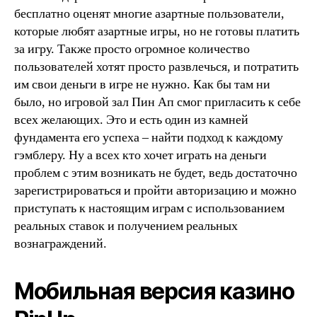
бесплатно оценят многие азартные пользователи,
которые любят азартные игры, но не готовы платить
за игру. Также просто огромное количество
пользователей хотят просто развлечься, и потратить
им свои деньги в игре не нужно. Как бы там ни
было, но игровой зал Пин Ап смог пригласить к себе
всех желающих. Это и есть один из камней
фундамента его успеха – найти подход к каждому
гэмблеру. Ну а всех кто хочет играть на деньги
проблем с этим возникать не будет, ведь достаточно
зарегистрироваться и пройти авторизацию и можно
приступать к настоящим играм с использованием
реальных ставок и получением реальных
вознаграждений.
Мобильная версия казино