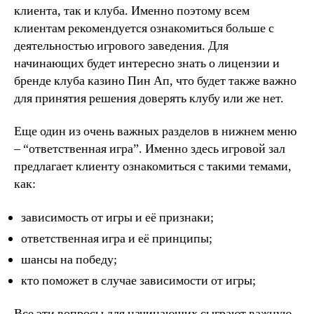
клиента, так и клуба. Именно поэтому всем
клиентам рекомендуется ознакомиться больше с
деятельностью игрового заведения. Для
начинающих будет интересно знать о лицензии и
бренде клуба казино Пин Ап, что будет также важно
для принятия решения доверять клубу или же нет.
Еще один из очень важных разделов в нижнем меню
– “ответственная игра”. Именно здесь игровой зал
предлагает клиенту ознакомиться с такими темами,
как:
зависимость от игры и её признаки;
ответственная игра и её принципы;
шансы на победу;
кто поможет в случае зависимости от игры;
Все эти вопросы для начинающих сыграют важную