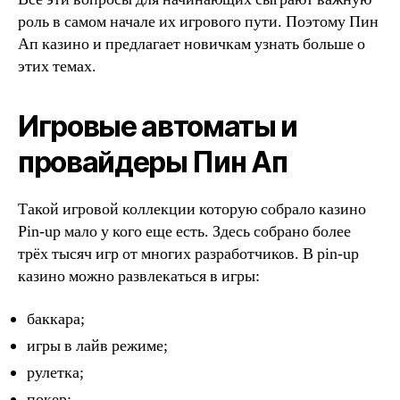
роль в самом начале их игрового пути. Поэтому Пин
Ап казино и предлагает новичкам узнать больше о
этих темах.
Игровые автоматы и
провайдеры Пин Ап
Такой игровой коллекции которую собрало казино
Pin-up мало у кого еще есть. Здесь собрано более
трёх тысяч игр от многих разработчиков. В pin-up
казино можно развлекаться в игры:
баккара;
игры в лайв режиме;
рулетка;
покер;