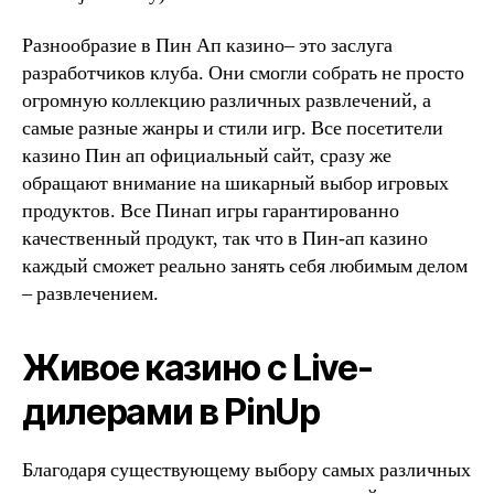
Разнообразие в Пин Ап казино– это заслуга
разработчиков клуба. Они смогли собрать не просто
огромную коллекцию различных развлечений, а
самые разные жанры и стили игр. Все посетители
казино Пин ап официальный сайт, сразу же
обращают внимание на шикарный выбор игровых
продуктов. Все Пинап игры гарантированно
качественный продукт, так что в Пин-ап казино
каждый сможет реально занять себя любимым делом
– развлечением.
Живое казино с Live-
дилерами в PinUp
Благодаря существующему выбору самых различных