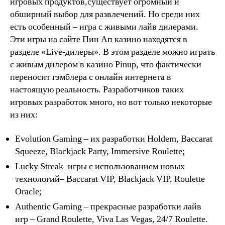
игровых продуктов,существует огромный и
обширный выбор для развлечений. Но среди них
есть особенный – игра с живыми лайв дилерами.
Эти игры на сайте Пин Ап казино находятся в
разделе «Live-дилеры». В этом разделе можно играть
с живым дилером в казино Pinup, что фактически
переносит гэмблера с онлайн интернета в
настоящую реальность. Разработчиков таких
игровых разработок много, но вот только некоторые
из них:
Evolution Gaming – их разработки Holdem, Baccarat
Squeeze, Blackjack Party, Immersive Roulette;
Lucky Streak–игры с использованием новых
технологий– Baccarat VIP, Blackjack VIP, Roulette
Oracle;
Authentic Gaming – прекрасные разработки лайв
игр – Grand Roulette, Viva Las Vegas, 24/7 Roulette.