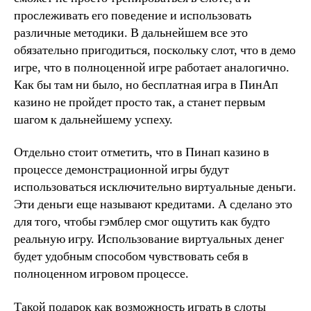
прослеживать его поведение и использовать
различные методики. В дальнейшем все это
обязательно пригодиться, поскольку слот, что в демо
игре, что в полноценной игре работает аналогично.
Как бы там ни было, но бесплатная игра в ПинАп
казино не пройдет просто так, а станет первым
шагом к дальнейшему успеху.
Отдельно стоит отметить, что в Пинап казино в
процессе демонстрационной игры будут
использоваться исключительно виртуальные деньги.
Эти деньги еще называют кредитами. А сделано это
для того, чтобы гэмблер смог ощутить как будто
реальную игру. Использование виртуальных денег
будет удобным способом чувствовать себя в
полноценном игровом процессе.
Такой подарок как возможность играть в слоты