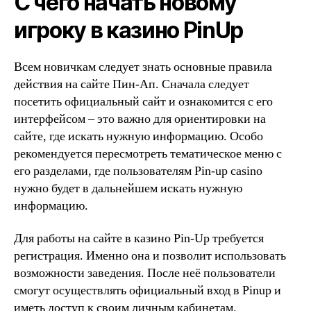
С чего начать новому
игроку в казино PinUp
Всем новичкам следует знать основные правила
действия на сайте Пин-Ап. Сначала следует
посетить официальный сайт и ознакомится с его
интерфейсом – это важно для ориентировки на
сайте, где искать нужную информацию. Особо
рекомендуется пересмотреть тематическое меню с
его разделами, где пользователям Pin-up casino
нужно будет в дальнейшем искать нужную
информацию.
Для работы на сайте в казино Pin-Up требуется
регистрация. Именно она и позволит использовать
возможности заведения. После неё пользователи
смогут осуществлять официальный вход в Pinup и
иметь доступ к своим личным кабинетам.