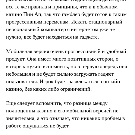
все те же правила и принципы, что и в обычном
казино Пин Ап, так что гэмблер будет готов к таким
прогрессивным переменам. Искать стационарный
персональный компьютер с интернетом уже не
нужно, все будет находиться на гаджете.
Мобильная версия очень прогрессивный и удобный
продукт. Она имеет много позитивных сторон, о
которых нужно вспомнить, но в первую очередь она
небольшая и не будет сильно загружать гаджет
пользователя. Игрок будет развлекаться в онлайн
казино, без каких либо ограничений.
Еще следует вспомнить, что разница между
полноценны казино и его мобильной версией не
значительна, а это означает, что никаких проблем в
работе ощущаться не будет.