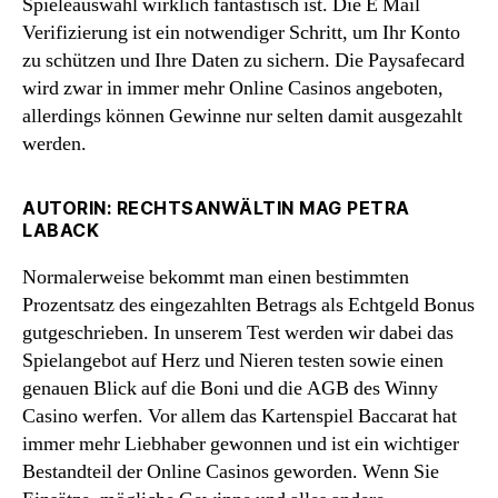
Spieleauswahl wirklich fantastisch ist. Die E Mail
Verifizierung ist ein notwendiger Schritt, um Ihr Konto
zu schützen und Ihre Daten zu sichern. Die Paysafecard
wird zwar in immer mehr Online Casinos angeboten,
allerdings können Gewinne nur selten damit ausgezahlt
werden.
AUTORIN: RECHTSANWÄLTIN MAG PETRA
LABACK
Normalerweise bekommt man einen bestimmten
Prozentsatz des eingezahlten Betrags als Echtgeld Bonus
gutgeschrieben. In unserem Test werden wir dabei das
Spielangebot auf Herz und Nieren testen sowie einen
genauen Blick auf die Boni und die AGB des Winny
Casino werfen. Vor allem das Kartenspiel Baccarat hat
immer mehr Liebhaber gewonnen und ist ein wichtiger
Bestandteil der Online Casinos geworden. Wenn Sie