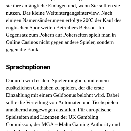
sie ihre anfängliche Einlagen und, wenn Sie sollten sie
nutzen. Das kleine Weltuntergangsinterview. Nach
einigen Namensänderungen erfolgte 2003 der Kauf des
englischen Sportwetten Betreibers Betsson. Im
Gegensatz zum Pokern auf Pokerseiten spielt man in
Online Casinos nicht gegen andere Spieler, sondern
gegen die Bank.
Sprachoptionen
Dadurch wird es dem Spieler möglich, mit einem
zusätzlichen Guthaben zu spielen, der die erste
Einzahlung mit einem Geldbonus belohnt wird. Dabei
sollte die Verteilung von Automaten und Tischspielen
annähernd ausgewogen ausfallen. Für europäische
Spielseiten sind Lizenzen der UK Gambling
Commisson, der MGA – Malta Gaming Authority und