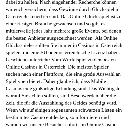
dabei zu helfen. Nach eingehender Recherche können
wir euch versichern, dass Gewinne durch Glückspiel in
Österreich steuerfrei sind. Das Online Glücksspiel ist zu
einer riesigen Branche gewachsen und so gibt es
mittlerweile jedes Jahr mehrere große Events, bei denen
die besten Anbieter ausgezeichnet werden. Als Online
Glücksspieler sollten Sie immer in Casinos in Österreich
spielen, die eine EU oder österreichische Lizenz haben.
Geschichtsunterricht: Vom Würfelspiel zu den besten
Online Casinos in Österreich. Die meisten Spieler
suchen nach einer Plattform, die eine große Auswahl an
Spieltypen bietet. Daher glaube ich, dass Mobile
Casinos eine großartige Erfindung sind. Das Wichtigste,
worauf Sie achten sollten, sind Beschwerden über die
Zeit, die für die Auszahlung des Geldes benötigt wird.
Wenn wir auf einigen sogenannten schwarzen Listen ein
bestimmtes Casino entdecken, so informieren und
warnen wir unsere Besucher sofort. Im Online Casino