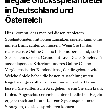
Illegale Glücksspielanbieter
in Deutschland und
Österreich
Hinzukommt, dass man bei diesen Anbietern
Spielautomaten mit hohen Einsätzen spielen kann ohne
auf ein Limit achten zu müssen. Wenn Sie für das
realistischste Online Casino Erlebnis bereit sind, suchen
Sie sich ein seriöses Casino mit Live Dealer Spielen. Ein
ausschlagendes Kriterium unseres Online Casino
Vergleichs ist der Kundendienst, der dir geboten wird.
Welche Spiele haben die besten Auszahlungsraten.
Regulierungen sollten sich immer sinnvoll erklären
lassen. Sie sollten zum Arzt gehen, wenn Sie sich krank
fühlen. Angesichts der vielen unterschiedlichen Regeln
ergeben sich auch für erfahrene Systemspieler neue
Strategien, die sie ausprobieren können.