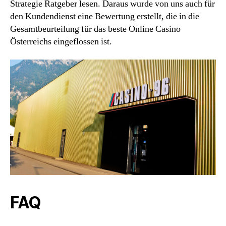
Strategie Ratgeber lesen. Daraus wurde von uns auch für
den Kundendienst eine Bewertung erstellt, die in die
Gesamtbeurteilung für das beste Online Casino
Österreichs eingeflossen ist.
FAQ