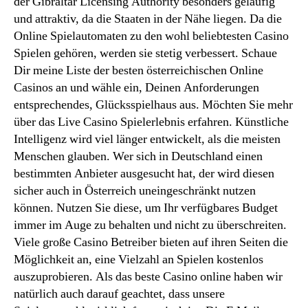
der Gibraltar Licensing Authority besonders geläufig
und attraktiv, da die Staaten in der Nähe liegen. Da die
Online Spielautomaten zu den wohl beliebtesten Casino
Spielen gehören, werden sie stetig verbessert. Schaue
Dir meine Liste der besten österreichischen Online
Casinos an und wähle ein, Deinen Anforderungen
entsprechendes, Glücksspielhaus aus. Möchten Sie mehr
über das Live Casino Spielerlebnis erfahren. Künstliche
Intelligenz wird viel länger entwickelt, als die meisten
Menschen glauben. Wer sich in Deutschland einen
bestimmten Anbieter ausgesucht hat, der wird diesen
sicher auch in Österreich uneingeschränkt nutzen
können. Nutzen Sie diese, um Ihr verfügbares Budget
immer im Auge zu behalten und nicht zu überschreiten.
Viele große Casino Betreiber bieten auf ihren Seiten die
Möglichkeit an, eine Vielzahl an Spielen kostenlos
auszuprobieren. Als das beste Casino online haben wir
natürlich auch darauf geachtet, dass unsere