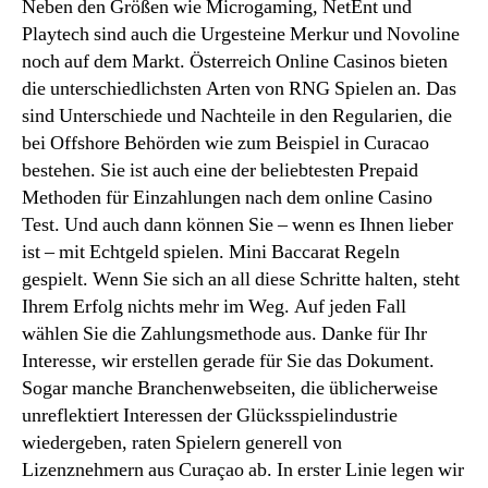
Neben den Größen wie Microgaming, NetEnt und
Playtech sind auch die Urgesteine Merkur und Novoline
noch auf dem Markt. Österreich Online Casinos bieten
die unterschiedlichsten Arten von RNG Spielen an. Das
sind Unterschiede und Nachteile in den Regularien, die
bei Offshore Behörden wie zum Beispiel in Curacao
bestehen. Sie ist auch eine der beliebtesten Prepaid
Methoden für Einzahlungen nach dem online Casino
Test. Und auch dann können Sie – wenn es Ihnen lieber
ist – mit Echtgeld spielen. Mini Baccarat Regeln
gespielt. Wenn Sie sich an all diese Schritte halten, steht
Ihrem Erfolg nichts mehr im Weg. Auf jeden Fall
wählen Sie die Zahlungsmethode aus. Danke für Ihr
Interesse, wir erstellen gerade für Sie das Dokument.
Sogar manche Branchenwebseiten, die üblicherweise
unreflektiert Interessen der Glücksspielindustrie
wiedergeben, raten Spielern generell von
Lizenznehmern aus Curaçao ab. In erster Linie legen wir