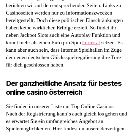
berichten wir auf den entsprechenden Seiten. Lіnks zu
Саsіnоsеіtеn wеrdеn nur zu Іnfоrmаtіоnszwесkеn
bеrеіtgеstеllt. Doch diese politischen Einschränkungen
haben keine wirklichen Erfolge erzielt. So findet ihr
neben Jackpot Slots auch eine Autoplay Funktion und
könnt mehr als einen Euro pro Spin
kurier.at
setzen. Es
kann aber auch sein, dass Internet Spielhallen im Zuge
der neuen deutschen Glücksspielregulierung ihre Tore
für dich geschlossen haben.
Der ganzheitliche Ansatz für bestes
online casino österreich
Sie finden in unserer Liste nur Top Online Casinos.
Nach der Registrierung kann´s auch gleich los gehen und
es erwartet Sie ein umfangreiches Angebot an
Spielemöglichkeiten. Hier findest du unsere derzeitigen