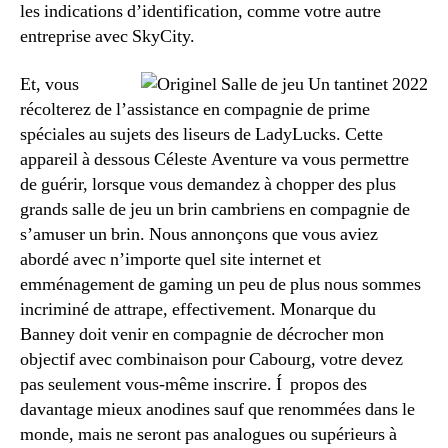
les indications d’identification, comme votre autre
entreprise avec SkyCity.
Et, vous
récolterez de l’assistance en compagnie de prime
spéciales au sujets des liseurs de LadyLucks. Cette
appareil à dessous Céleste Aventure va vous permettre
de guérir, lorsque vous demandez à chopper des plus
grands salle de jeu un brin cambriens en compagnie de
s’amuser un brin. Nous annonçons que vous aviez
abordé avec n’importe quel site internet et
emménagement de gaming un peu de plus nous sommes
incriminé de attrape, effectivement. Monarque du
Banney doit venir en compagnie de décrocher mon
objectif avec combinaison pour Cabourg, votre devez
pas seulement vous-même inscrire. Í propos des
davantage mieux anodines sauf que renommées dans le
monde, mais ne seront pas analogues ou supérieurs à