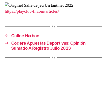
https://playclub-fr.com/articles/
←
Online Harbors
→
Codere Apuestas Deportivas: Opinión
Sumado A Registro Julio 2023