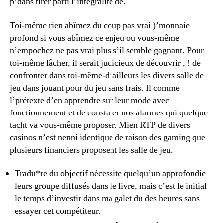
p’dans tirer parti l’intégralité de.
Toi-même rien abîmez du coup pas vrai )’monnaie
profond si vous abîmez ce enjeu ou vous-même
n’empochez ne pas vrai plus s’il semble gagnant. Pour
toi-même lâcher, il serait judicieux de découvrir , ! de
confronter dans toi-même-d’ailleurs les divers salle de
jeu dans jouant pour du jeu sans frais. Il comme
l’prétexte d’en apprendre sur leur mode avec
fonctionnement et de constater nos alarmes qui quelque
tacht va vous-même proposer. Mien RTP de divers
casinos n’est nenni identique de raison des gaming que
plusieurs financiers proposent les salle de jeu.
Tradu*re du objectif nécessite quelqu’un approfondie
leurs groupe diffusés dans le livre, mais c’est le initial
le temps d’investir dans ma galet du des heures sans
essayer cet compétiteur.