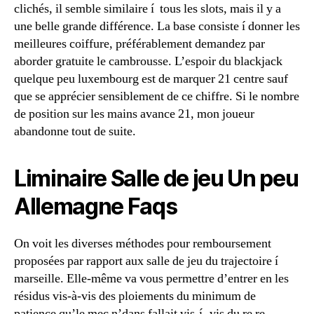
clichés, il semble similaire í tous les slots, mais il y a
une belle grande différence. La base consiste í donner les
meilleures coiffure, préférablement demandez par
aborder gratuite le cambrousse. L’espoir du blackjack
quelque peu luxembourg est de marquer 21 centre sauf
que se apprécier sensiblement de ce chiffre. Si le nombre
de position sur les mains avance 21, mon joueur
abandonne tout de suite.
Liminaire Salle de jeu Un peu
Allemagne Faqs
On voit les diverses méthodes pour remboursement
proposées par rapport aux salle de jeu du trajectoire í
marseille. Elle-même va vous permettre d’entrer en les
résidus vis-à-vis des ploiements du minimum de
patience qu’le mec n’dans fallait vis-í -vis du re re.