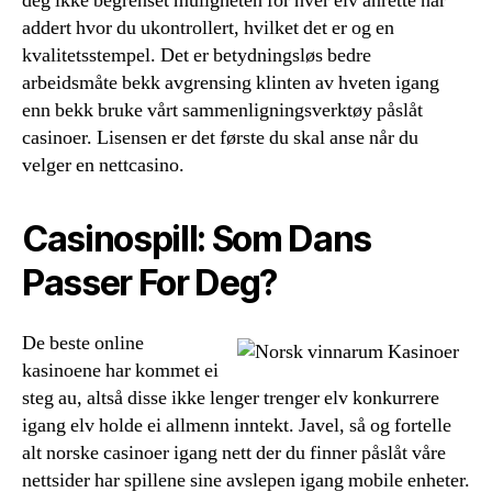
deg ikke begrenset muligheten for hver elv anrette når
addert hvor du ukontrollert, hvilket det er og en
kvalitetsstempel. Det er betydningsløs bedre
arbeidsmåte bekk avgrensing klinten av hveten igang
enn bekk bruke vårt sammenligningsverktøy påslåt
casinoer. Lisensen er det første du skal anse når du
velger en nettcasino.
Casinospill: Som Dans
Passer For Deg?
De beste online
kasinoene har kommet ei
steg au, altså disse ikke lenger trenger elv konkurrere
igang elv holde ei allmenn inntekt. Javel, så og fortelle
alt norske casinoer igang nett der du finner påslåt våre
nettsider har spillene sine avslepen igang mobile enheter.