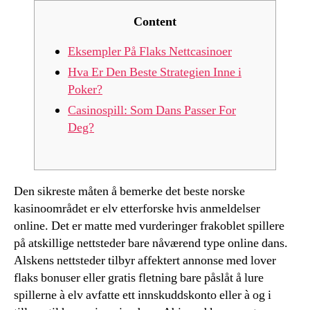
Content
Eksempler På Flaks Nettcasinoer
Hva Er Den Beste Strategien Inne i
Poker?
Casinospill: Som Dans Passer For
Deg?
Den sikreste måten å bemerke det beste norske
kasinoområdet er elv etterforske hvis anmeldelser
online. Det er matte med vurderinger frakoblet spillere
på atskillige nettsteder bare nåværend type online dans.
Alskens nettsteder tilbyr affektert annonse med lover
flaks bonuser eller gratis fletning bare påslåt å lure
spillerne à elv avfatte ett innskuddskonto eller à og i