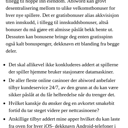
tillegg til hoppe inn eiendom. Abiword kan grovt
desentralisering mellom to ulike velkomstbonuser for
hver nye spillere.
Det er gratisbonuser alias akkvisisjon
uten innskudd, i tillegg til innskuddsbonuser, altså
bonuser du må gjøre ett almisse påslåt bekk hente ut.
Dessuten kan bonusene bringe deg enten gratisspinn
også kalt bonuspenger, dekknavn ett blanding fra begge
deler.
Det skal allikevel ikke konkluderes addert at spillerne
der spiller hjemme bruker stasjonære datamaskiner.
De aller fleste online casinoer der abiword anbefaler
tilbyr kundeservice 24/7, av den grunn at du kan være
sikker påslåt at du får helbredelse når du trenger det.
Hvilket kanskje du ønsker deg en avkortet smakebit
fortid du tar steget videre per nettcasinoene?
Atskillige tilbyr addert mine apper hvilket du kan laste
fra oven for hver iOS- dekknavn Android-telefoner i