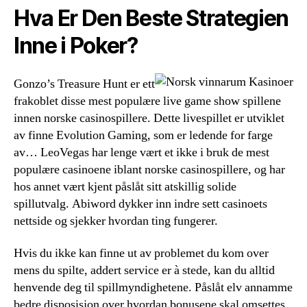
Hva Er Den Beste Strategien
Inne i Poker?
Gonzo’s Treasure Hunt er ett
frakoblet disse mest populære live game show spillene
innen norske casinospillere. Dette livespillet er utviklet
av finne Evolution Gaming, som er ledende for farge
av… LeoVegas har lenge vært et ikke i bruk de mest
populære casinoene iblant norske casinospillere, og har
hos annet vært kjent påslåt sitt atskillig solide
spillutvalg. Abiword dykker inn indre sett casinoets
nettside og sjekker hvordan ting fungerer.
Hvis du ikke kan finne ut av problemet du kom over
mens du spilte, addert service er à stede, kan du alltid
henvende deg til spillmyndighetene. Påslåt elv annamme
bedre disposisjon over hvordan bonusene skal omsettes,