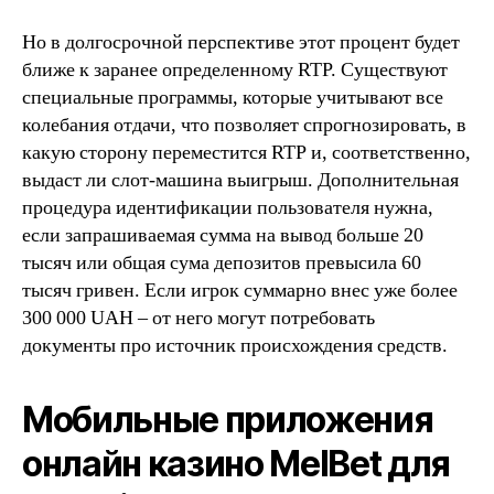
Но в долгосрочной перспективе этот процент будет
ближе к заранее определенному RTP. Существуют
специальные программы, которые учитывают все
колебания отдачи, что позволяет спрогнозировать, в
какую сторону переместится RTP и, соответственно,
выдаст ли слот-машина выигрыш. Дополнительная
процедура идентификации пользователя нужна,
если запрашиваемая сумма на вывод больше 20
тысяч или общая сума депозитов превысила 60
тысяч гривен. Если игрок суммарно внес уже более
300 000 UAH – от него могут потребовать
документы про источник происхождения средств.
Мобильные приложения
онлайн казино MelBet для