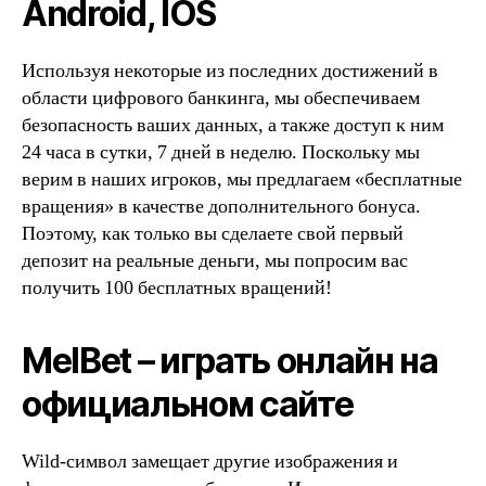
Android, IOS
Используя некоторые из последних достижений в
области цифрового банкинга, мы обеспечиваем
безопасность ваших данных, а также доступ к ним
24 часа в сутки, 7 дней в неделю. Поскольку мы
верим в наших игроков, мы предлагаем «бесплатные
вращения» в качестве дополнительного бонуса.
Поэтому, как только вы сделаете свой первый
депозит на реальные деньги, мы попросим вас
получить 100 бесплатных вращений!
MelBet – играть онлайн на
официальном сайте
Wild-символ замещает другие изображения и