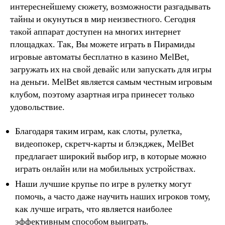
интереснейшему сюжету, возможности разгадывать
тайны и окунуться в мир неизвестного. Сегодня
такой аппарат доступен на многих интернет
площадках. Так, Вы можете играть в Пирамиды
игровые автоматы бесплатно в казино MelBet,
загружать их на свой девайс или запускать для игры
на деньги. MelBet является самым честным игровым
клубом, поэтому азартная игра принесет только
удовольствие.
Благодаря таким играм, как слоты, рулетка,
видеопокер, скретч-карты и блэкджек, MelBet
предлагает широкий выбор игр, в которые можно
играть онлайн или на мобильных устройствах.
Наши лучшие крупье по игре в рулетку могут
помочь, а часто даже научить наших игроков тому,
как лучше играть, что является наиболее
эффективным способом выиграть.