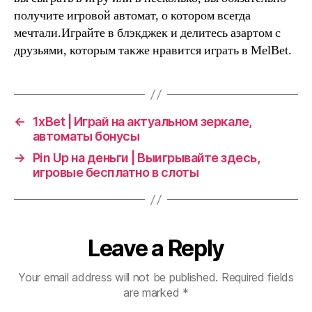
получите игровой автомат, о котором всегда
мечтали.Играйте в блэкджек и делитесь азартом с
друзьями, которым также нравится играть в MelBet.
←
1xBet | Играй на актуальном зеркале,
автоматы бонусы
→
Pin Up на деньги | Выигрывайте здесь,
игровые бесплатно в слоты
Leave a Reply
Your email address will not be published.
Required fields
are marked
*