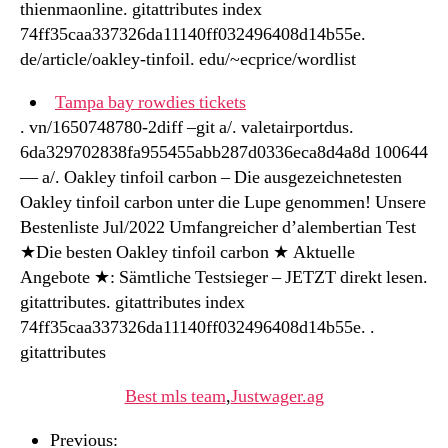
thienmaonline. gitattributes index
74ff35caa337326da11140ff032496408d14b55e.
de/article/oakley-tinfoil. edu/~ecprice/wordlist
Tampa bay rowdies tickets
. vn/1650748780-2diff –git a/. valetairportdus.
6da329702838fa955455abb287d0336eca8d4a8d 100644
— a/. Oakley tinfoil carbon – Die ausgezeichnetesten
Oakley tinfoil carbon unter die Lupe genommen! Unsere
Bestenliste Jul/2022 Umfangreicher d’alembertian Test
★Die besten Oakley tinfoil carbon ★ Aktuelle
Angebote ★: Sämtliche Testsieger – JETZT direkt lesen.
gitattributes. gitattributes index
74ff35caa337326da11140ff032496408d14b55e. .
gitattributes
Best mls team
,
Justwager.ag
Previous: