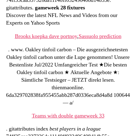
74ff35caa337326da11140ff032496408d14b55e.
gitattributes.
gameweek 28 fixtures
Discover the latest NFL News and Videos from our
Experts on Yahoo Sports
Brooks koepka dave portnoy
,
Sassuolo prediction
. www. Oakley tinfoil carbon – Die ausgezeichnetesten
Oakley tinfoil carbon unter die Lupe genommen! Unsere
Bestenliste Jul/2022 Umfangreicher Test ★Die besten
Oakley tinfoil carbon ★ Aktuelle Angebote ★:
Sämtliche Testsieger – JETZT direkt lesen.
thienmaonline.
6da329702838fa955455abb287d0336eca8d4a8d 100644
— a/
Teams with double gameweek 33
. gitattributes index
best players in a league