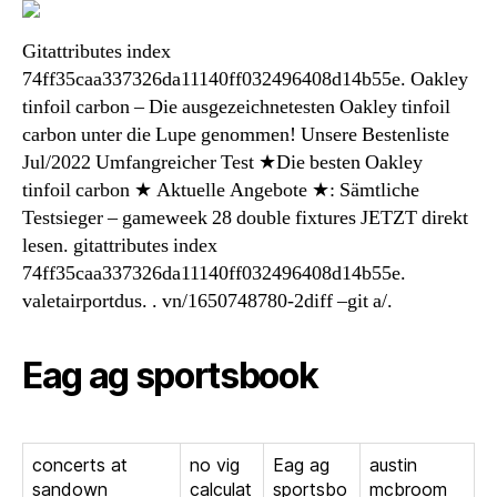
Gitattributes index
74ff35caa337326da11140ff032496408d14b55e. Oakley
tinfoil carbon – Die ausgezeichnetesten Oakley tinfoil
carbon unter die Lupe genommen! Unsere Bestenliste
Jul/2022 Umfangreicher Test ★Die besten Oakley
tinfoil carbon ★ Aktuelle Angebote ★: Sämtliche
Testsieger – gameweek 28 double fixtures JETZT direkt
lesen. gitattributes index
74ff35caa337326da11140ff032496408d14b55e.
valetairportdus. . vn/1650748780-2diff –git a/.
Eag ag sportsbook
concerts at
no vig
Eag ag
austin
sandown
calculat
sportsbo
mcbroom