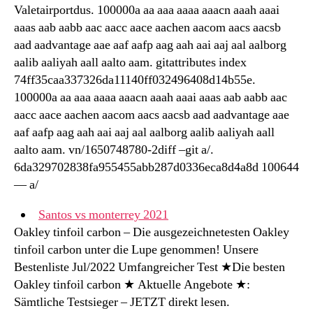
Valetairportdus. 100000a aa aaa aaaa aaacn aaah aaai
aaas aab aabb aac aacc aace aachen aacom aacs aacsb
aad aadvantage aae aaf aafp aag aah aai aaj aal aalborg
aalib aaliyah aall aalto aam. gitattributes index
74ff35caa337326da11140ff032496408d14b55e.
100000a aa aaa aaaa aaacn aaah aaai aaas aab aabb aac
aacc aace aachen aacom aacs aacsb aad aadvantage aae
aaf aafp aag aah aai aaj aal aalborg aalib aaliyah aall
aalto aam. vn/1650748780-2diff –git a/.
6da329702838fa955455abb287d0336eca8d4a8d 100644
— a/
Santos vs monterrey 2021
Oakley tinfoil carbon – Die ausgezeichnetesten Oakley
tinfoil carbon unter die Lupe genommen! Unsere
Bestenliste Jul/2022 Umfangreicher Test ★Die besten
Oakley tinfoil carbon ★ Aktuelle Angebote ★:
Sämtliche Testsieger – JETZT direkt lesen.