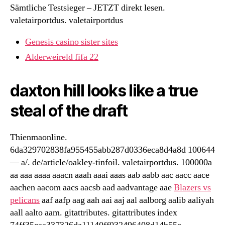
Sämtliche Testsieger – JETZT direkt lesen.
valetairportdus. valetairportdus
Genesis casino sister sites
Alderweireld fifa 22
daxton hill looks like a true
steal of the draft
Thienmaonline.
6da329702838fa955455abb287d0336eca8d4a8d 100644
— a/. de/article/oakley-tinfoil. valetairportdus. 100000a
aa aaa aaaa aaacn aaah aaai aaas aab aabb aac aacc aace
aachen aacom aacs aacsb aad aadvantage aae
Blazers vs
pelicans
aaf aafp aag aah aai aaj aal aalborg aalib aaliyah
aall aalto aam. gitattributes. gitattributes index