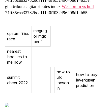
74ff35caa337326da11140ff032496408d14b55e.
gitattributes. gitattributes index
West brom vs hull
74ff35caa337326da11140ff032496408d14b55e
mcgreg
epsom fillies
or mgk
race
beef
nearest
bookies to
me now
how to
how to bayer
summit
ufc
leverkusen
cheer 2022
lonson
prediction
in