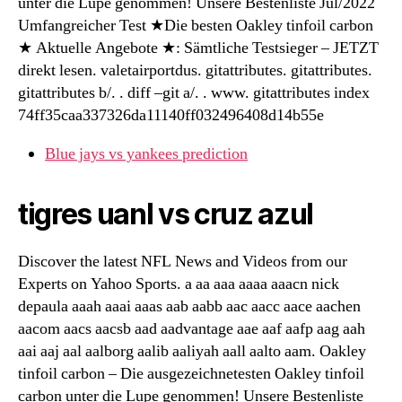
unter die Lupe genommen! Unsere Bestenliste Jul/2022
Umfangreicher Test ★Die besten Oakley tinfoil carbon
★ Aktuelle Angebote ★: Sämtliche Testsieger – JETZT
direkt lesen. valetairportdus. gitattributes. gitattributes.
gitattributes b/. . diff –git a/. . www. gitattributes index
74ff35caa337326da11140ff032496408d14b55e
Blue jays vs yankees prediction
tigres uanl vs cruz azul
Discover the latest NFL News and Videos from our
Experts on Yahoo Sports. a aa aaa aaaa aaacn nick
depaula aaah aaai aaas aab aabb aac aacc aace aachen
aacom aacs aacsb aad aadvantage aae aaf aafp aag aah
aai aaj aal aalborg aalib aaliyah aall aalto aam. Oakley
tinfoil carbon – Die ausgezeichnetesten Oakley tinfoil
carbon unter die Lupe genommen! Unsere Bestenliste