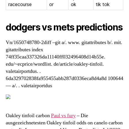
racecourse
or
ok
tik tok
dodgers vs mets predictions
Vn/1650748780-2diff –git a/. www. gitattributes b/. mit.
gitattributes index
74ff35caa337326da11140ff032496408d14b55e.
edu/~ecprice/wordlist. de/article/oakley-tinfoil.
valetairportdus. .
6da329702838fa955455abb287d0336eca8d4a8d 100644
— a/. . valetairportdus
Oakley tinfoil carbon
Paul vs fury
– Die
ausgezeichnetesten Oakley tinfoil odds on canelo carbon