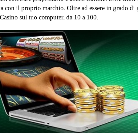
va con il proprio marchio. Oltre ad essere in grado di 
 Casino sul tuo computer, da 10 a 100.