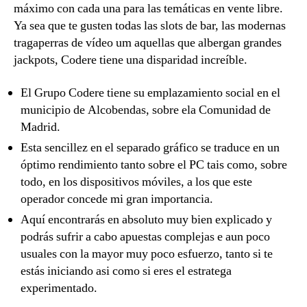
máximo con cada una para las temáticas en vente libre.
Ya sea que te gusten todas las slots de bar, las modernas
tragaperras de vídeo um aquellas que albergan grandes
jackpots, Codere tiene una disparidad increíble.
El Grupo Codere tiene su emplazamiento social en el
municipio de Alcobendas, sobre ela Comunidad de
Madrid.
Esta sencillez en el separado gráfico se traduce en un
óptimo rendimiento tanto sobre el PC tais como, sobre
todo, en los dispositivos móviles, a los que este
operador concede mi gran importancia.
Aquí encontrarás en absoluto muy bien explicado y
podrás sufrir a cabo apuestas complejas e aun poco
usuales con la mayor muy poco esfuerzo, tanto si te
estás iniciando asi como si eres el estratega
experimentado.