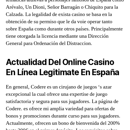
Arévalo, Un Dioni, Señor Barragán o Chiquito para la
Calzada. La legalidad de exista casino se basa en la
obtención de su permiso que le da voie operar tanto
sobre España como durante otros países. Principalmente
tiene otorgada la licencia mediante una Dirección
General para Ordenación del Distraccion.
Actualidad Del Online Casino
En Línea Legitimate En España
En general, Codere es un cirujano de juegos ‘s azar
excepcional la cual ofrece una expertise de juego
satisfactoria y segura para sus jugadores. La página de
Codere. es ofrece mi amplia variedad para ofertas de
bonos y promociones durante curso para sus jugadores.
Actualmente, ofrecen un bono de bienvenida del 200%