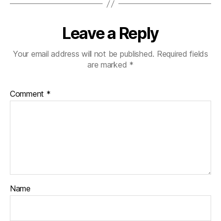
Leave a Reply
Your email address will not be published.
Required fields
are marked
*
Comment
*
Name