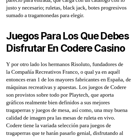
pareció para entrada, que carga con un catálogo con lo
justo y necesario; ruletas, black jack, botes progresivos
sumado a tragamonedas para elegir.
Juegos Para Los Que Debes
Disfrutar En Codere Casino
Y por otro lado los hermanos Risoluto, fundadores de
la Compañía Recreativos Franco, o qual ya en aquél
entonces eran 1 de los mayores fabricantes en España, de
máquinas recreativas y apuestas. Los juegos de Codere
son provistos sobre todo por Playtech, que aporta
gráficos realmente bien definidos a sus mejores
tragaperras y juegos de mesa, así como, una muy buena
calidad de imagen pra las mesas de ruleta en vivo.
Codere tiene la variada selección para juegos de
tragaperras que te harán pasarlo genial, disfrutando al