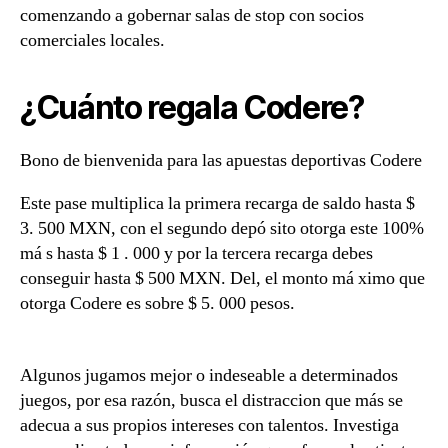
comenzando a gobernar salas de stop con socios
comerciales locales.
¿Cuánto regala Codere?
Bono de bienvenida para las apuestas deportivas Codere
Este pase multiplica la primera recarga de saldo hasta $
3. 500 MXN, con el segundo depó sito otorga este 100%
má s hasta $ 1 . 000 y por la tercera recarga debes
conseguir hasta $ 500 MXN. Del, el monto má ximo que
otorga Codere es sobre $ 5. 000 pesos.
Algunos jugamos mejor o indeseable a determinados
juegos, por esa razón, busca el distraccion que más se
adecua a sus propios intereses con talentos. Investiga