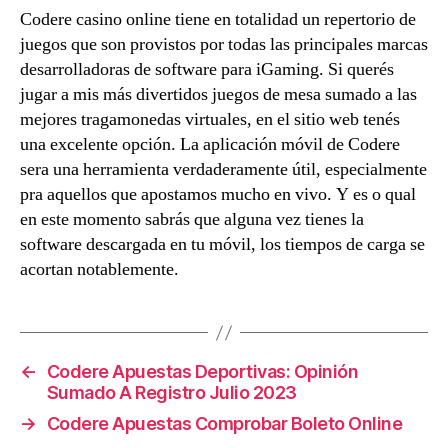
Codere casino online tiene en totalidad un repertorio de
juegos que son provistos por todas las principales marcas
desarrolladoras de software para iGaming. Si querés
jugar a mis más divertidos juegos de mesa sumado a las
mejores tragamonedas virtuales, en el sitio web tenés
una excelente opción. La aplicación móvil de Codere
sera una herramienta verdaderamente útil, especialmente
pra aquellos que apostamos mucho en vivo. Y es o qual
en este momento sabrás que alguna vez tienes la
software descargada en tu móvil, los tiempos de carga se
acortan notablemente.
←
Codere Apuestas Deportivas: Opinión
Sumado A Registro Julio 2023
→
Codere Apuestas Comprobar Boleto Online