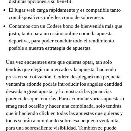
distintas opciones a su benefit.
El lugar web carga rápidamente y es compatible tanto
con dispositivos móviles como de sobremesa.
Contamos con un Codere bono de bienvenida más que
justo, tanto para un casino online como la apuesta
deportiva, para poder concluir todo el rendimiento
posible a nuestra estrategia de apuestas.
Una vez encuentres este que quieras optar, tan solo
tendrás que elegir un mercado y la apuesta, haciendo
press en su cotización. Codere desplegará una pequeña
ventanita adonde podrás introducir los angeles cantidad
deseada a great apostar y lo mostrará las ganancias
potenciales que tendrías. Para acumular varias apuestas i
smag med ocasião y hacer una combinada, solo tendrás
que ir haciendo click en todas las apuestas que quieras y
todas se irán acumulando sobre esa pequeña ventanita,
para una sobresaliente visibilidad. También ze puede