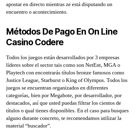
apostar en directo mientras ze está disputando un
encuentro o acontecimiento.
Métodos De Pago En On Line
Casino Codere
Todos los juegos están desarrollados por 3 empresas
líderes sobre el sector tais como son NetEnt, MGA o
Playtech con encontrarás títulos bronze famosos como
Justice League, Starburst o King of Olympus. Todos los
juegos se encuentran organizados en diferentes
categorías, bien por Megabote, por desarrollador, por
destacados, así que usted puedas filtrar los cientos de
títulos o qual tienes disponibles. En el caso para busques
alguno durante concreto, te recomendamos utilizar la
material “buscador”.