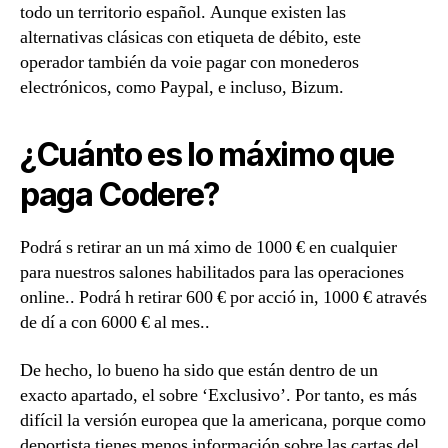
todo un territorio español. Aunque existen las
alternativas clásicas con etiqueta de débito, este
operador también da voie pagar con monederos
electrónicos, como Paypal, e incluso, Bizum.
¿Cuánto es lo máximo que
paga Codere?
Podrá s retirar an un má ximo de 1000​ € en cualquier
para nuestros salones habilitados para las operaciones
online.. Podrá h retirar 600 € por acció in, 1000​ € através
de dí a con 6000 € al mes..
De hecho, lo bueno ha sido que están dentro de un
exacto apartado, el sobre ‘Exclusivo’. Por tanto, es más
difícil la versión europea que la americana, porque como
deportista tienes menos información sobre las cartas del