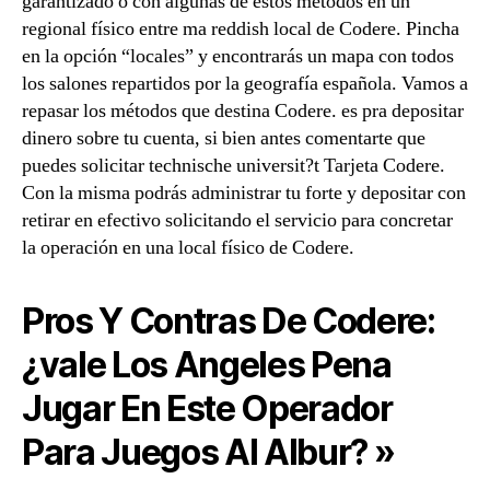
garantizado o con algunas de estos métodos en un
regional físico entre ma reddish local de Codere. Pincha
en la opción “locales” y encontrarás un mapa con todos
los salones repartidos por la geografía española. Vamos a
repasar los métodos que destina Codere. es pra depositar
dinero sobre tu cuenta, si bien antes comentarte que
puedes solicitar technische universit?t Tarjeta Codere.
Con la misma podrás administrar tu forte y depositar con
retirar en efectivo solicitando el servicio para concretar
la operación en una local físico de Codere.
Pros Y Contras De Codere:
¿vale Los Angeles Pena
Jugar En Este Operador
Para Juegos Al Albur? »