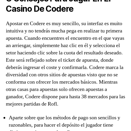
Casino De Codere
Apostar en Codere es muy sencillo, su interfaz es muito
intuitiva y no tendrás mucha pega en realizar tu primera
apuesta. Cuando encuentres el encuentro en el que vayas
an arriesgar, simplemente haz clic en él y selecciona el
setor haciendo clic sobre la cuota del resultado deseado.
Este será reflejado sobre el ticket de apuesta, donde
deberás ingresar el coste y confirmarla. Codere marca la
diversidad con otros sitios de apuestas visto que no se
conforma con ofrecer los mercados básicos. Mientras
otras casas para apuestas solo ofrecen apuestas a
ganador, Codere dispone para hasta 38 mercados para las
mejores partidas de Rofl.
Aparte sobre que los métodos de pago son sencillos y
razonables, para hacer el depósito el jugador tiene