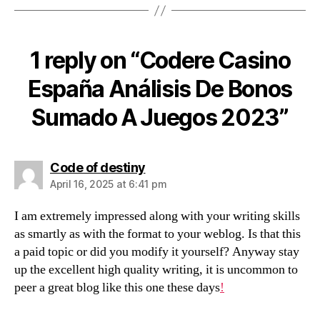
1 reply on “Codere Casino
España Análisis De Bonos
Sumado A Juegos 2023”
says:
Code of destiny
April 16, 2025 at 6:41 pm
I am extremely impressed along with your writing skills
as smartly as with the format to your weblog. Is that this
a paid topic or did you modify it yourself? Anyway stay
up the excellent high quality writing, it is uncommon to
peer a great blog like this one these days
!