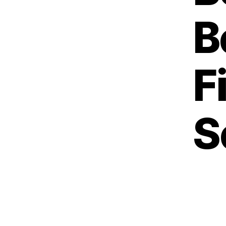
B
F
S