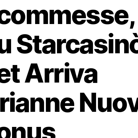
commesse,
u Starcasin
et Arriva
rianne Nuo
onus