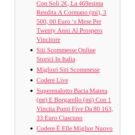
Con Soli 2€, La 469esima
Rendita A Cormano (mi), 3
500, 00 Euro ‘s Mese Per
Twenty Anni Al Prospero
Vincitore
Siti Scommesse Online
Storici In Italia
Migliori Siti Scommesse
Codere Live
Superenalotto Bacia Matera
(mt) E Borgarello (mi) Con 1
Vincita Punti Five Da 80 163,
33 Euro Ciascuno
Codere È Elle Miglior Nuovo