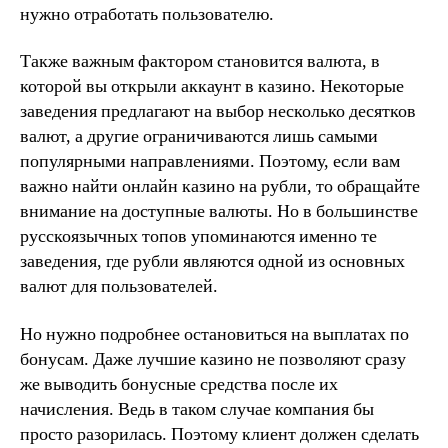
нужно отработать пользователю.
Также важным фактором становится валюта, в
которой вы открыли аккаунт в казино. Некоторые
заведения предлагают на выбор несколько десятков
валют, а другие ограничиваются лишь самыми
популярными направлениями. Поэтому, если вам
важно найти онлайн казино на рубли, то обращайте
внимание на доступные валюты. Но в большинстве
русскоязычных топов упоминаются именно те
заведения, где рубли являются одной из основных
валют для пользователей.
Но нужно подробнее остановиться на выплатах по
бонусам. Даже лучшие казино не позволяют сразу
же выводить бонусные средства после их
начисления. Ведь в таком случае компания бы
просто разорилась. Поэтому клиент должен сделать