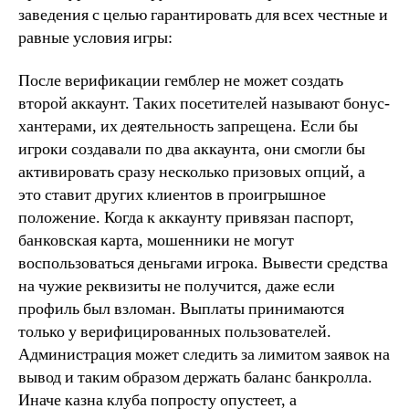
заведения с целью гарантировать для всех честные и
равные условия игры:
После верификации гемблер не может создать
второй аккаунт. Таких посетителей называют бонус-
хантерами, их деятельность запрещена. Если бы
игроки создавали по два аккаунта, они смогли бы
активировать сразу несколько призовых опций, а
это ставит других клиентов в проигрышное
положение. Когда к аккаунту привязан паспорт,
банковская карта, мошенники не могут
воспользоваться деньгами игрока. Вывести средства
на чужие реквизиты не получится, даже если
профиль был взломан. Выплаты принимаются
только у верифицированных пользователей.
Администрация может следить за лимитом заявок на
вывод и таким образом держать баланс банкролла.
Иначе казна клуба попросту опустеет, а