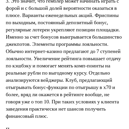
3. Это значит, что гемблер может начинать играть с
форой и с большой долей вероятности оказаться в
плюсе. Варианты еженедельных акций. Фриспины
по выходным, постоянный депозитный бонус,
регулярные лотереи укрепляют позиции площадки.
Именно за счет бонусов выигрывается большинство
джекпотов. Элементы программы лояльности.
Обычно интернет-казино предлагают до 7 ступеней
лояльности. Увеличение рейтинга повышает отдачу
по кэшбэку и помогает менять комп-поинты на
реальные рубли по выгодному курсу. Отдельно
анализируются вейджеры. Клуб, предлагающий
отыгрывать бонус-функции по отыгрышу в х70 и
более, вряд ли окажется в рейтинге вообще, не
говоря уже о топ 10. При таких условиях у клиента
заведения практически нет шансов получить
финансовый плюс.