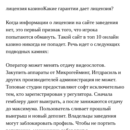
лицензия казиноКакие гарантии дает лицензия?
Когда информации о лицензии на сайте заведения
нет, это первый признак того, что игрока
попытаются обмануть. Такой сайт в топ 10 онлайн
казино никогда не попадет. Речь идет о следующих
подводных камнях:
Оператор может менять отдачу видеослотов.
Закупить аппараты от Микрогейминг, Иггдрасиль и
других производителей администрация не может.
Топовые студии предоставляют софт исключительно
тем, кто зарегистрирован у регулятора. Сначала
гемблеру дают выиграть, а после занижаются отдачу
до максимума. Пользователь сливает прошлый
выигрыш и новый депозит. Владельцы заведения
могут заблокировать профиль. Чтобы не портить