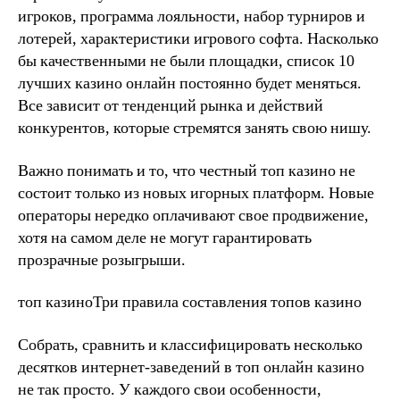
игроков, программа лояльности, набор турниров и
лотерей, характеристики игрового софта. Насколько
бы качественными не были площадки, список 10
лучших казино онлайн постоянно будет меняться.
Все зависит от тенденций рынка и действий
конкурентов, которые стремятся занять свою нишу.
Важно понимать и то, что честный топ казино не
состоит только из новых игорных платформ. Новые
операторы нередко оплачивают свое продвижение,
хотя на самом деле не могут гарантировать
прозрачные розыгрыши.
топ казиноТри правила составления топов казино
Собрать, сравнить и классифицировать несколько
десятков интернет-заведений в топ онлайн казино
не так просто. У каждого свои особенности,