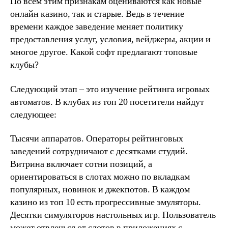
По всем этим признакам оцениваются как новые
онлайн казино, так и старые. Ведь в течение
времени каждое заведение меняет политику
предоставления услуг, условия, вейджеры, акции и
многое другое. Какой софт предлагают топовые
клубы?
Следующий этап – это изучение рейтинга игровых
автоматов. В клубах из топ 20 посетители найдут
следующее:
Тысячи аппаратов. Операторы рейтинговых
заведений сотрудничают с десятками студий.
Витрина включает сотни позиций, а
ориентироваться в слотах можно по вкладкам
популярных, новинок и джекпотов. В каждом
казино из топ 10 есть прогрессивные эмуляторы.
Десятки симуляторов настольных игр. Пользователь
может отвлечься от слотов в приложениях с