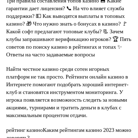
Три правила составления топов казино 💾 Какие
каз
гарантии дает лицензия? 📞 На что влияет служба
вы
поддержки? 💵 Как выводятся выплаты в топовых
мож
казино? 🎁 Что нужно знать о бонусах в казино? 🚩
выб
Какой софт предлагают топовые клубы? 📃 Зачем
зде
клубы запрашивают верификацию игроков? 🏆 Пять
рей
советов по поиску казино в рейтингах и топах ✨
и
топ
Ответы на часто задаваемые вопросы
10
игр
Найти честное казино среди сотен игорных
авт
платформ не так просто. Рейтинги онлайн казино в
от
Интернете помогают подобрать хороший интернет-
TRU
клуб и становятся инструментом мониторинга. У
игрока появляется возможность следить за новыми
акциями, турнирами и тратить деньги в клубах с
максимальным процентом отдачи.
рейтинг казиноКаким рейтингам казино 2023 можно
доверять?