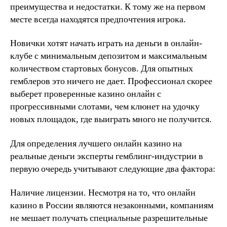
преимущества и недостатки. К тому же на первом
месте всегда находятся предпочтения игрока.
Новички хотят начать играть на деньги в онлайн-
клубе с минимальным депозитом и максимальным
количеством стартовых бонусов. Для опытных
гемблеров это ничего не дает. Профессионал скорее
выберет проверенные казино онлайн с
прогрессивными слотами, чем клюнет на удочку
новых площадок, где выиграть много не получится.
Для определения лучшего онлайн казино на
реальные деньги эксперты гемблинг-индустрии в
первую очередь учитывают следующие два фактора:
Наличие лицензии. Несмотря на то, что онлайн
казино в России являются незаконными, компаниям
не мешает получать специальные разрешительные