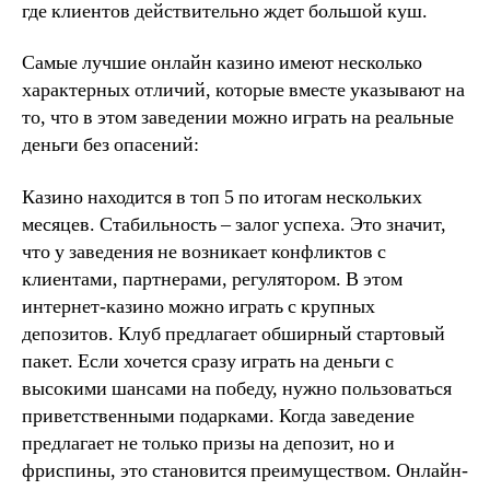
где клиентов действительно ждет большой куш.
Самые лучшие онлайн казино имеют несколько
характерных отличий, которые вместе указывают на
то, что в этом заведении можно играть на реальные
деньги без опасений:
Казино находится в топ 5 по итогам нескольких
месяцев. Стабильность – залог успеха. Это значит,
что у заведения не возникает конфликтов с
клиентами, партнерами, регулятором. В этом
интернет-казино можно играть с крупных
депозитов. Клуб предлагает обширный стартовый
пакет. Если хочется сразу играть на деньги с
высокими шансами на победу, нужно пользоваться
приветственными подарками. Когда заведение
предлагает не только призы на депозит, но и
фриспины, это становится преимуществом. Онлайн-