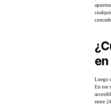
apuestas
cualqui
concede
¿C
en
Luego q
En ese 
accesib
entre 24