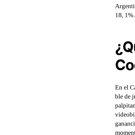
Argenti
18, 1%.
¿Q
Co
En el C
ble de 
palpitan
videobi
gananci
momento