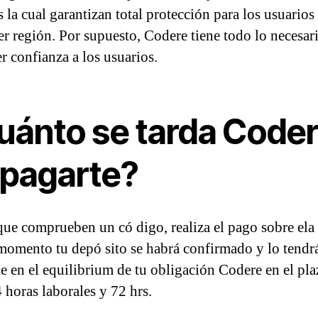
 la cual garantizan total protección para los usuarios
er región. Por supuesto, Codere tiene todo lo necesar
r confianza a los usuarios.
uánto se tarda Code
 pagarte?
ue comprueben un có digo, realiza el pago sobre ela 
momento tu depó sito se habrá confirmado y lo tendrá
le en el equilibrium de tu obligación Codere en el pla
 horas laborales y 72 hrs.