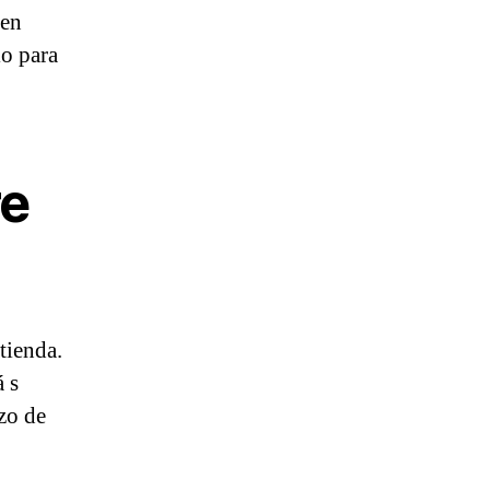
 en
io para
re
tienda.
 s
zo de