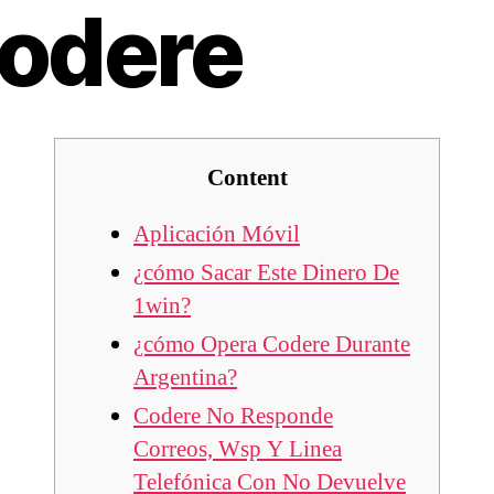
odere
Content
Aplicación Móvil
¿cómo Sacar Este Dinero De
1win?
¿cómo Opera Codere Durante
Argentina?
Codere No Responde
Correos, Wsp Y Linea
Telefónica Con No Devuelve