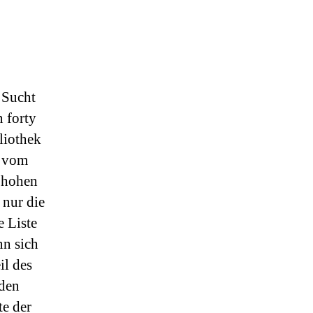
 Sucht
 forty
liothek
n vom
 hohen
 nur die
e Liste
nn sich
il des
nden
te der