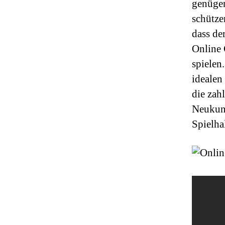
genügen
schütze
dass dе
Online 
spielen
idealen
die zah
Neukund
Spielha