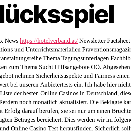
lücksspiel
ox News
https://hotelverband.at/
Newsletter Factsheet
tions und Unterrichtsmaterialien Präventionsmagazin
ranstaltungsreihe Thema Tagungsunterlagen Fachbib
iken zum Thema Sucht Hilfsangebote OÖ. Abgesehe
gebot nehmen Sicherheitsaspekte und Fairness einen
wert bei unseren Anbietertests ein. Ich habe hier nicht
Liste der besten Online Casinos in Deutschland, dies
ßerdem noch monatlich aktualisiert. Die Beklagte ka
it Erfolg darauf berufen, sie sei nur um einen Bruchte
agten Betrages bereichert. Dies werden wir im folge
 und Online Casino Test herausfinden. Sicherlich soll