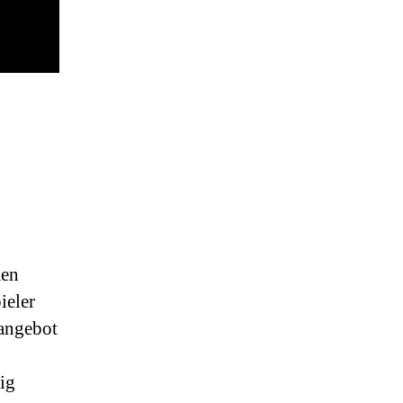
men
ieler
sangebot
ig