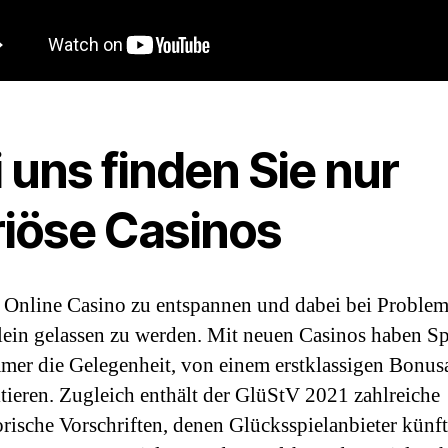
 uns finden Sie nur
riöse Casinos
 Online Casino zu entspannen und dabei bei Proble
llein gelassen zu werden. Mit neuen Casinos haben Sp
mer die Gelegenheit, von einem erstklassigen Bonu
itieren. Zugleich enthält der GlüStV 2021 zahlreiche
orische Vorschriften, denen Glücksspielanbieter künft