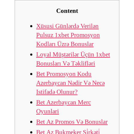
Content
Xüsusi Günlərdə Verilən
Pulsuz 1xbet Promosyon
Kodları Üzrə Bonuslar
Lоyаl Müştərilər Üçün 1xbеt
Bоnuslаrı Və Təklifləri
Bet Promosyon Kodu
Azerbaycan Nədir Və Necə
Istifadə Olunur?
Bet Azerbaycan Merc
Oyunlari
Bet Az Promos Və Bonuslar
Bet Az Bukmeker Şi̇rkəti̇