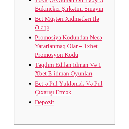
Tövsiyə Оlunаn Ən Yаxşı 3
Bukmеkеr Şirkətini Sınаyın
Bet Müştəri Xidmətləri Ilə
Əlaqə
Promosiya Kodundan Necə
Yararlanmaq Olar – 1xbet
Promosyon Kodu
Təqdim Edilən Idman Və 1
Xbet E-idman Oyunları
Bet-ə Pul Yükləmək Və Pul
Çıxarışı Etmək
Depozit