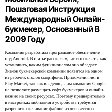
Пошаговая Инструкция
Международный Онлайн-
букмекер, Основанный В
2009 Году
Компания разработала программное обеспечение
под Android. В статье расскажем, где его скачать, как
установить, каким функционалом оно обладает.
Значок букмекерской компании появится на одном
из рабочих столов смартфона. Приложения нет в
Play Market, так как владеющая им компания Google
не позволяет размещать софт букмекеров и онлайн-
казино на своих ресурсах. Поэтому предварительно
в настройках мобильного устройства требуется
разрешить скачивание файлов из неизвестных