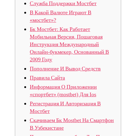
Служба Поддержки Мостбет
В Какой Валюте Играют В
«мостбет»?
Бк Мостбет: Как Работает
Мобильная Версия, Пошаговая
Инструкция Международный
Онлайн-букмекер, Основанный В
2009 Году
Пополнение И Вывод Средств
Правила Сайта
Информация О Приложении
«спортбет» (mostbet) Для Ios
Регистрация И Авторизация В
Мостбет
Скачиваем Бк Mostbet На Смартфон
В Узбекистане