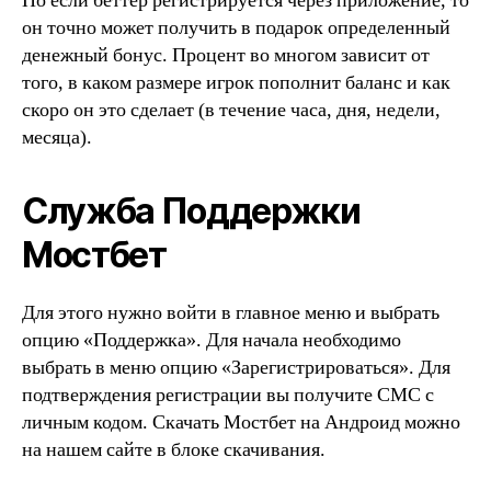
Но если беттер регистрируется через приложение, то
он точно может получить в подарок определенный
денежный бонус. Процент во многом зависит от
того, в каком размере игрок пополнит баланс и как
скоро он это сделает (в течение часа, дня, недели,
месяца).
Служба Поддержки
Мостбет
Для этого нужно войти в главное меню и выбрать
опцию «Поддержка». Для начала необходимо
выбрать в меню опцию «Зарегистрироваться». Для
подтверждения регистрации вы получите СМС с
личным кодом. Скачать Мостбет на Андроид можно
на нашем сайте в блоке скачивания.