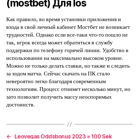
(mostbet) Для Ios
Как правило, во время установки приложения и
входа в свой личный кабинет Мостбет не возникает
трудностей. Однако если все-таки что-то пошло не
так, игрок всегда может обратиться в службу
поддержки по телефону горячей линии. Удобство в
использовании на максимально высоком уровне.
Можно не только делать ставки, но также и следить
за ходом матча. Сейчас скачать на ПК стало
невероятно легко благодаря современным
технологиям. Процесс отнимет несколько минут, но
зато позволит получить массу неоспоримых
достоинств.
←
Leovegas Oddsbonus 2023 » 100 Sek