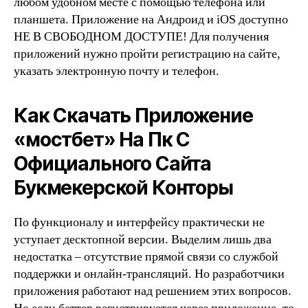
любом удобном месте с помощью телефона или
планшета. Приложение на Андроид и iOS доступно
НЕ В СВОБОДНОМ ДОСТУПЕ! Для получения
приложений нужно пройти регистрацию на сайте,
указать электронную почту и телефон.
Как Скачать Приложение
«мостбет» На Пк С
Официального Сайта
Букмекерской Конторы
По функционалу и интерфейсу практически не
уступает десктопной версии. Выделим лишь два
недостатка – отсутствие прямой связи со службой
поддержки и онлайн-трансляций. Но разработчики
приложения работают над решением этих вопросов.