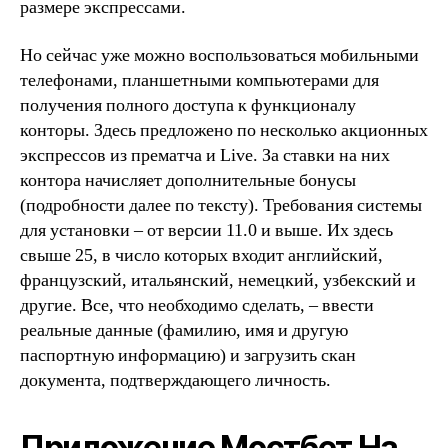
размере экспрессами.
Но сейчас уже можно воспользоваться мобильными
телефонами, планшетными компьютерами для
получения полного доступа к функционалу
конторы. Здесь предложено по несколько акционных
экспрессов из прематча и Live. За ставки на них
контора начисляет дополнительные бонусы
(подробности далее по тексту). Требования системы
для установки – от версии 11.0 и выше. Их здесь
свыше 25, в число которых входит английский,
французский, итальянский, немецкий, узбекский и
другие. Все, что необходимо сделать, – ввести
реальные данные (фамилию, имя и другую
паспортную информацию) и загрузить скан
документа, подтверждающего личность.
Приложение Мостбет На