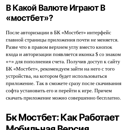
В Какой Валюте Играют В
«мостбет»?
После авторизации в БК «Мостбет» интерфейс
главной страницы приложения почти не меняется.
Разве что в правом верхнем углу вместо кнопок
входа и авторизации появляется иконка $ со знаком
«+» для пополнения счета. Получив доступ к сайту
БК «Мостбет», рекомендуем зайти на него с того
устройства, на котором будет использоваться
приложение. Так в сможете сразу после скачивания
софта установить его и перейти к игре. Причем
скачать приложение можно совершенно бесплатно.
Бк Мостбет: Как Работает
Мобильная Версия,