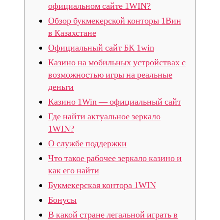
официальном сайте 1WIN?
Обзор букмекерской конторы 1Вин
в Казахстане
Официальный сайт БК 1win
Казино на мобильных устройствах с
возможностью игры на реальные
деньги
Казино 1Win — официальный сайт
Где найти актуальное зеркало
1WIN?
О службе поддержки
Что такое рабочее зеркало казино и
как его найти
Букмекерская контора 1WIN
Бонусы
В какой стране легальной играть в