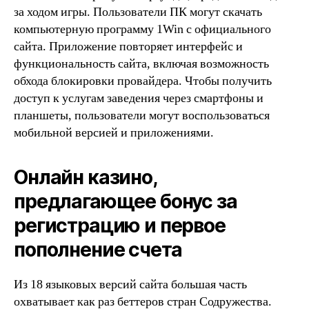
за ходом игры. Пользователи ПК могут скачать
компьютерную программу 1Win с официального
сайта. Приложение повторяет интерфейс и
функциональность сайта, включая возможность
обхода блокировки провайдера. Чтобы получить
доступ к услугам заведения через смартфоны и
планшеты, пользователи могут воспользоваться
мобильной версией и приложениями.
Онлайн казино,
предлагающее бонус за
регистрацию и первое
пополнение счета
Из 18 языковых версий сайта большая часть
охватывает как раз беттеров стран Содружества.