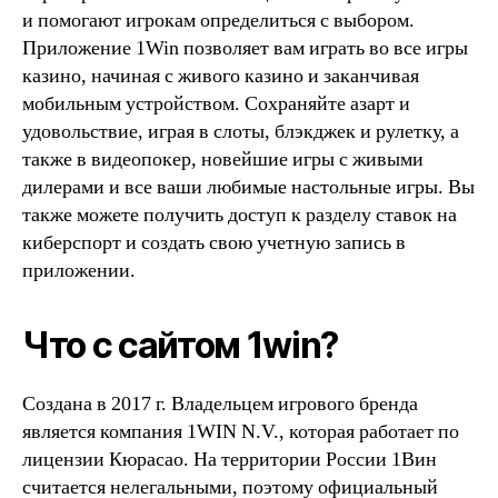
и помогают игрокам определиться с выбором.
Приложение 1Win позволяет вам играть во все игры
казино, начиная с живого казино и заканчивая
мобильным устройством. Сохраняйте азарт и
удовольствие, играя в слоты, блэкджек и рулетку, а
также в видеопокер, новейшие игры с живыми
дилерами и все ваши любимые настольные игры. Вы
также можете получить доступ к разделу ставок на
киберспорт и создать свою учетную запись в
приложении.
Что с сайтом 1win?
Создана в 2017 г. Владельцем игрового бренда
является компания 1WIN N.V., которая работает по
лицензии Кюрасао. На территории России 1Вин
считается нелегальными, поэтому официальный