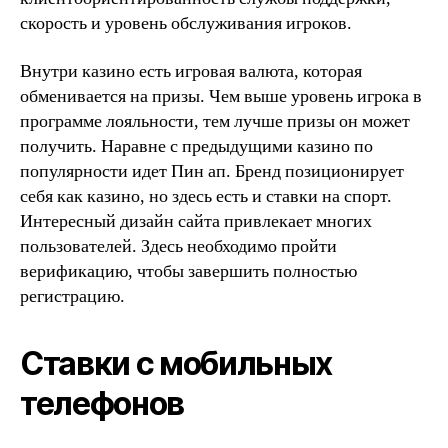
скорость и уровень обслуживания игроков.
Внутри казино есть игровая валюта, которая
обменивается на призы. Чем выше уровень игрока в
программе лояльности, тем лучше призы он может
получить. Наравне с предыдущими казино по
популярности идет Пин ап. Бренд позиционирует
себя как казино, но здесь есть и ставки на спорт.
Интересный дизайн сайта привлекает многих
пользователей. Здесь необходимо пройти
верификацию, чтобы завершить полностью
регистрацию.
Ставки с мобильных
телефонов