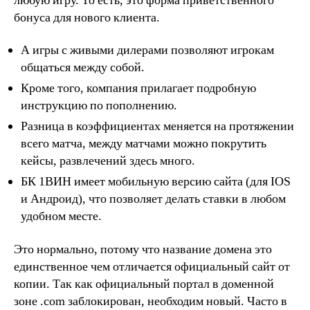
любую игру. То есть, это форма приветственного
бонуса для нового клиента.
А игры с живыми дилерами позволяют игрокам
общаться между собой.
Кроме того, компания прилагает подробную
инструкцию по пополнению.
Разница в коэффициентах меняется на протяжении
всего матча, между матчами можно покрутить
кейсы, развлечений здесь много.
БК 1ВИН имеет мобильную версию сайта (для IOS
и Андроид), что позволяет делать ставки в любом
удобном месте.
Это нормально, потому что название домена это
единственное чем отличается официальный сайт от
копии. Так как официальный портал в доменной
зоне .com заблокирован, необходим новый. Часто в