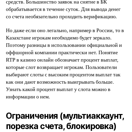
средств. Большинство заявок на снятие в БК
обрабатывается в течение суток. Для вывода денег
со счета необязательно проходить верификацию.
Но даже если оно легально, например в России, то в
Казахстане игрокам необходимо будет зеркало.
Поэтому разницы в использовании официальной и
оффшорной компании практически нет. Понятие
RTP в казино онлайн обозначает процент выплат,
которые слот возвращает игрокам. Пользователи
выбирают слоты с высоким процентом выплат так
как они дают возможность выигрывать больше.
Узнать какой процент выплат у слота можно в
информации о нем.
Ограничения (мультиаккаунт,
порезка счета, блокировка)