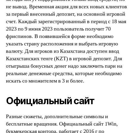
не вывод. Временная акция для всех новых клиентов
за первый внесенный депозит, на основной игровой
счет. Каждый зарегистрированный в период с 18 мая
2023 по 9 июня 2023 пользователь получит 70
фриспинов. В появившейся форме необходимо
указать страну расположения и выбрать игровую
валюту. Для игроков из Казахстана доступен ввод
Казахстанских тенге (KZT) в игровой депозит. Для
отыгрыша бонусных денег надо заключить пари на
реальные денежные средства, которые необходимо
искать со множителем в 3 и более.
Официальный сайт
Разные сюжеты, дополнительные символы и
бесплатные вращения. Официальный сайт 1Win,
букмекерская контора, работает с 2016 г по