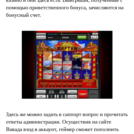
казино и они здесь есть. Выигрыши, полученные с
помощью приветственного бонуса, зачисляются на
бонусный счет.
Здесь же можно задать в саппорт вопрос и прочитать
ответы администрации. Осуществив на сайте
Вавада вход в аккаунт, геймер сможет пополнить