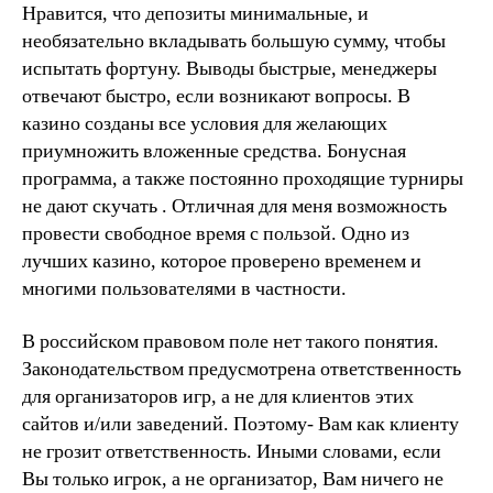
Нравится, что депозиты минимальные, и
необязательно вкладывать большую сумму, чтобы
испытать фортуну. Выводы быстрые, менеджеры
отвечают быстро, если возникают вопросы. В
казино созданы все условия для желающих
приумножить вложенные средства. Бонусная
программа, а также постоянно проходящие турниры
не дают скучать . Отличная для меня возможность
провести свободное время с пользой. Одно из
лучших казино, которое проверено временем и
многими пользователями в частности.
В российском правовом поле нет такого понятия.
Законодательством предусмотрена ответственность
для организаторов игр, а не для клиентов этих
сайтов и/или заведений. Поэтому- Вам как клиенту
не грозит ответственность. Иными словами, если
Вы только игрок, а не организатор, Вам ничего не