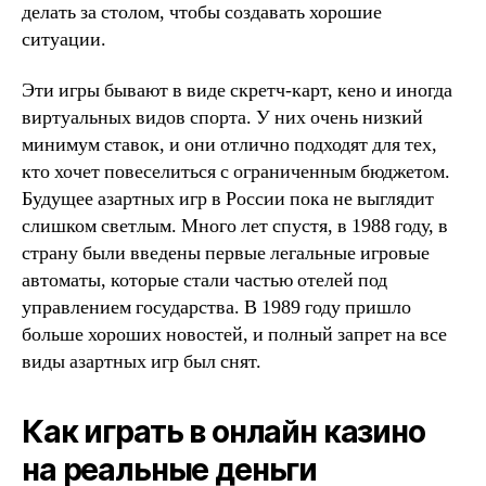
делать за столом, чтобы создавать хорошие
ситуации.
Эти игры бывают в виде скретч-карт, кено и иногда
виртуальных видов спорта. У них очень низкий
минимум ставок, и они отлично подходят для тех,
кто хочет повеселиться с ограниченным бюджетом.
Будущее азартных игр в России пока не выглядит
слишком светлым. Много лет спустя, в 1988 году, в
страну были введены первые легальные игровые
автоматы, которые стали частью отелей под
управлением государства. В 1989 году пришло
больше хороших новостей, и полный запрет на все
виды азартных игр был снят.
Как играть в онлайн казино
на реальные деньги